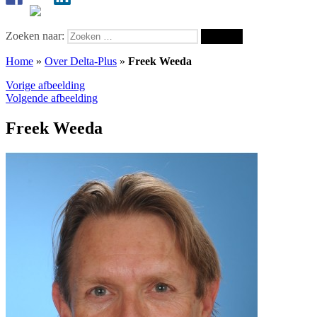
Zoeken naar:
Home
»
Over Delta-Plus
»
Freek Weeda
Vorige afbeelding
Volgende afbeelding
Freek Weeda